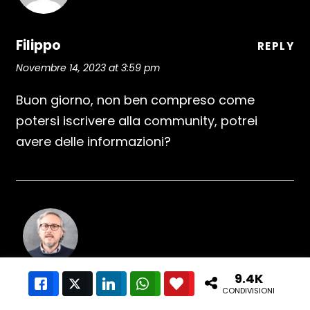
Filippo
REPLY
Novembre 14, 2023 at 3:59 pm
Buon giorno, non ben compreso come
potersi iscrivere alla community, potrei
avere delle informazioni?
9.4K
Like
Twitter
LinkedIn
WhatsApp
Love This
CONDIVISIONI
Stefano Mastria
REPLY